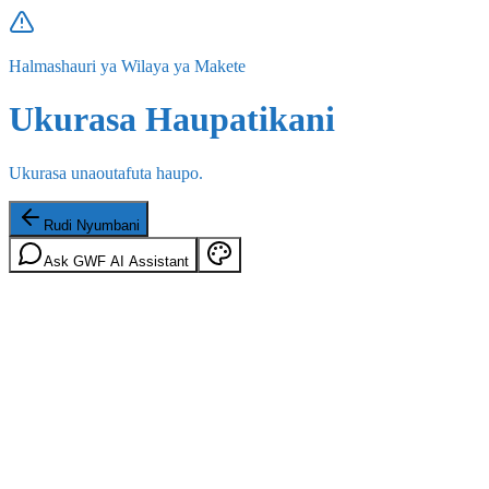
Halmashauri ya Wilaya ya Makete
Ukurasa Haupatikani
Ukurasa unaoutafuta haupo.
Rudi Nyumbani
Ask GWF AI Assistant